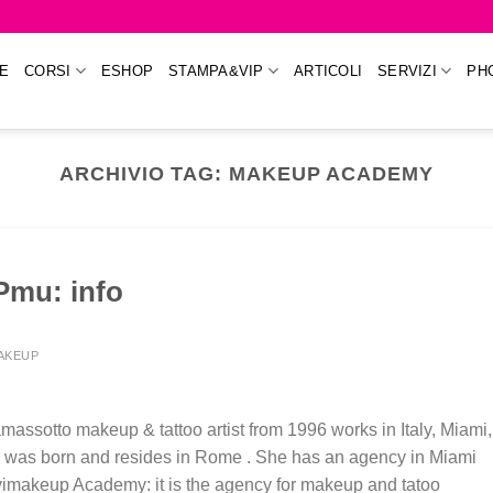
E
CORSI
ESHOP
STAMPA&VIP
ARTICOLI
SERVIZI
PH
ARCHIVIO TAG:
MAKEUP ACADEMY
 Pmu: info
MAKEUP
sotto makeup & tattoo artist from 1996 works in Italy, Miami,
 was born and resides in Rome . She has an agency in Miami
vimakeup Academy: it is the agency for makeup and tatoo