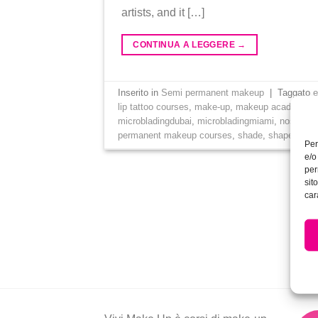
artists, and it […]
CONTINUA A LEGGERE
→
Inserito in
Semi permanent makeup
|
Taggato
lip tattoo courses
,
make-up
,
makeup academy
,
microbladingdubai
,
microbladingmiami
,
nose con
permanent makeup courses
,
shade
,
shape
,
tatt
Per
e/o
per
sit
car