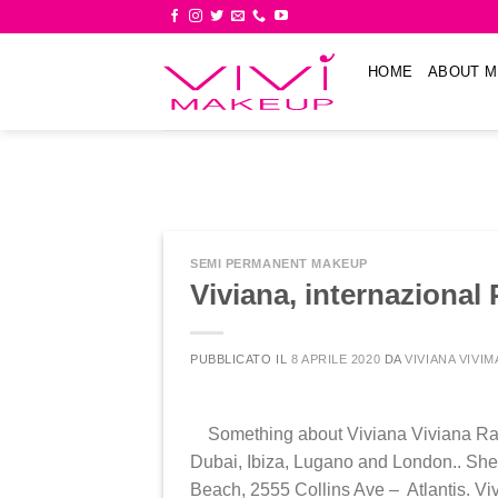
Skip
to
content
HOME
ABOUT M
SEMI PERMANENT MAKEUP
Viviana, internazional
PUBBLICATO IL
8 APRILE 2020
DA
VIVIANA VIVI
Something about Viviana Viviana Ramas
Dubai, Ibiza, Lugano and London.. She
Beach, 2555 Collins Ave – Atlantis. Vi