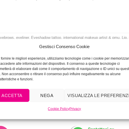
eyebrows
,
eyeliner
,
Eyeshadow tattoo
,
international makeup artist & pmu
,
Lip
,
makeup artist
,
makeup classes
,
microblading classes
,
microblading lessons
,
Gestisci Consenso Cookie
touring
,
pigments
,
pmu classes
,
Pmu lessons
,
pmuacademy
,
Scalp
,
semi
ooacademy
,
Vivimakeupacademy
,
vivistyle
Lascia un comment
 fornire le migliori esperienze, utilizziamo tecnologie come i cookie per memorizza
 accedere alle informazioni del dispositivo. Il consenso a queste tecnologie ci
metterà di elaborare dati come il comportamento di navigazione o ID unici su ques
o. Non acconsentire o ritirare il consenso può influire negativamente su alcune
atteristiche e funzioni.
ACCETTA
NEGA
VISUALIZZA LE PREFERENZ
Cookie Policy
Privacy