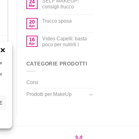
SELF MAKEUP:
24
Mar
consigli trucco
Trucco sposa
20
Apr
Video Capelli: basta
16
Apr
poco per nutrirli !
o
re
CATEGORIE PRODOTTI
to
Corsi
Prodotti per MakeUp
E