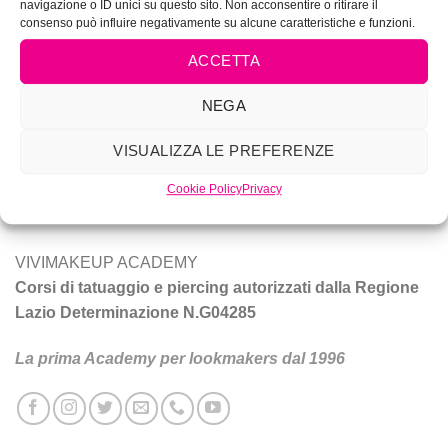
navigazione o ID unici su questo sito. Non acconsentire o ritirare il
consenso può influire negativamente su alcune caratteristiche e funzioni.
ACCETTA
NEGA
Vivi Make Up è corsi di make-up, trucco sposa, tatuaggio e
VISUALIZZA LE PREFERENZE
piercing a Roma.
Cookie Policy
Privacy
Tecniche e prodotti per ottenere un trucco da star.
VIVIMAKEUP ACADEMY
Corsi di tatuaggio e piercing autorizzati dalla Regione
Lazio Determinazione N.G04285
La prima Academy per lookmakers dal 1996