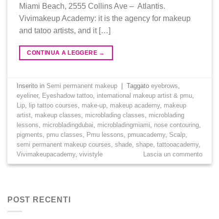
Miami Beach, 2555 Collins Ave – Atlantis.
Vivimakeup Academy: it is the agency for makeup
and tatoo artists, and it […]
CONTINUA A LEGGERE
→
Inserito in
Semi permanent makeup
|
Taggato
eyebrows
,
eyeliner
,
Eyeshadow tattoo
,
international makeup artist & pmu
,
Lip
,
lip tattoo courses
,
make-up
,
makeup academy
,
makeup
artist
,
makeup classes
,
microblading classes
,
microblading
lessons
,
microbladingdubai
,
microbladingmiami
,
nose contouring
,
pigments
,
pmu classes
,
Pmu lessons
,
pmuacademy
,
Scalp
,
semi permanent makeup courses
,
shade
,
shape
,
tattooacademy
,
Vivimakeupacademy
,
vivistyle
Lascia un commento
POST RECENTI