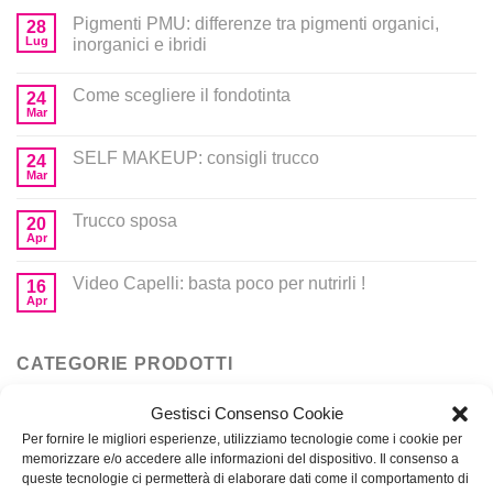
Pigmenti PMU: differenze tra pigmenti organici,
28
Lug
inorganici e ibridi
Come scegliere il fondotinta
24
Mar
SELF MAKEUP: consigli trucco
24
Mar
Trucco sposa
20
Apr
Video Capelli: basta poco per nutrirli !
16
Apr
CATEGORIE PRODOTTI
Gestisci Consenso Cookie
Corsi
Per fornire le migliori esperienze, utilizziamo tecnologie come i cookie per
memorizzare e/o accedere alle informazioni del dispositivo. Il consenso a
Prodotti per MakeUp
queste tecnologie ci permetterà di elaborare dati come il comportamento di