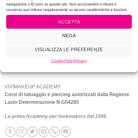
Prodotti per MakeUp
navigazione o ID unici su questo sito. Non acconsentire o ritirare il
consenso può influire negativamente su alcune caratteristiche e funzioni.
ACCETTA
NEGA
Vivi Make Up è corsi di make-up, trucco sposa, tatuaggio e
VISUALIZZA LE PREFERENZE
piercing a Roma.
Cookie Policy
Privacy
Tecniche e prodotti per ottenere un trucco da star.
VIVIMAKEUP ACADEMY
Corsi di tatuaggio e piercing autorizzati dalla Regione
Lazio Determinazione N.G04285
La prima Academy per lookmakers dal 1996