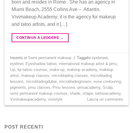
born and resides in Rome . She has an agency in
Miami Beach, 2555 Collins Ave – Atlantis.
Vivimakeup Academy: it is the agency for makeup
and tatoo artists, and it […]
CONTINUA A LEGGERE
→
Inserito in
Semi permanent makeup
|
Taggato
eyebrows
,
eyeliner
,
Eyeshadow tattoo
,
international makeup artist & pmu
,
Lip
,
lip tattoo courses
,
make-up
,
makeup academy
,
makeup
artist
,
makeup classes
,
microblading classes
,
microblading
lessons
,
microbladingdubai
,
microbladingmiami
,
nose contouring
,
pigments
,
pmu classes
,
Pmu lessons
,
pmuacademy
,
Scalp
,
semi permanent makeup courses
,
shade
,
shape
,
tattooacademy
,
Vivimakeupacademy
,
vivistyle
Lascia un commento
POST RECENTI