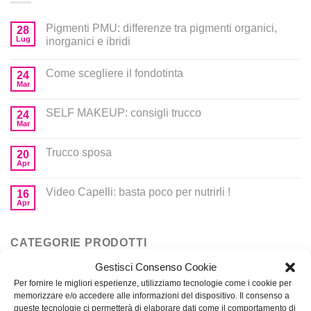
Pigmenti PMU: differenze tra pigmenti organici,
28
Lug
inorganici e ibridi
Come scegliere il fondotinta
24
Mar
SELF MAKEUP: consigli trucco
24
Mar
Trucco sposa
20
Apr
Video Capelli: basta poco per nutrirli !
16
Apr
CATEGORIE PRODOTTI
Gestisci Consenso Cookie
Per fornire le migliori esperienze, utilizziamo tecnologie come i cookie per
Corsi
memorizzare e/o accedere alle informazioni del dispositivo. Il consenso a
queste tecnologie ci permetterà di elaborare dati come il comportamento di